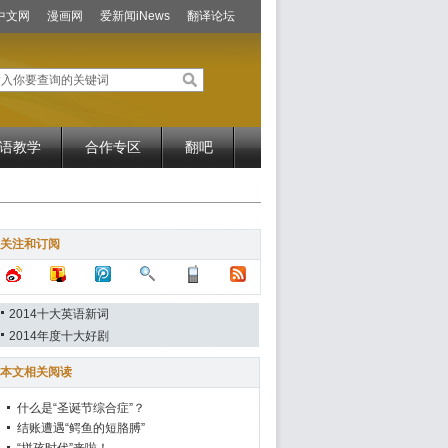
中文网
漫画网
爱新闻iNews
翻译论坛
语教学
合作专区
翻吧
关注和订阅
2014十大英语新词
2014年度十大好剧
本文相关阅读
什么是“圣诞节综合症”？
结账遭遇“鳄鱼的短胳膊”