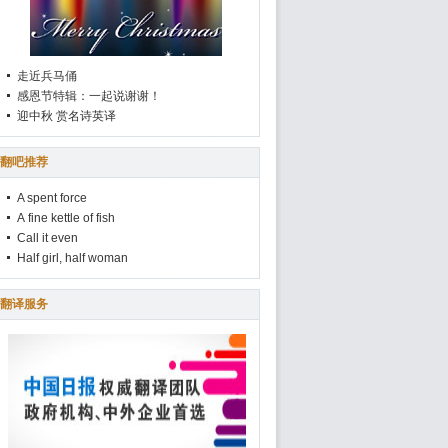
走近兵马俑
感恩节特辑：一起说谢谢！
迎中秋 赏名诗英译
翻吧推荐
A spent force
A fine kettle of fish
Call it even
Half girl, half woman
翻译服务