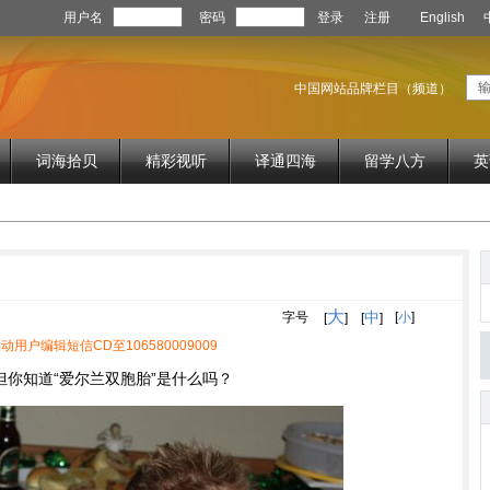
用户名
密码
登录
注册
English
中国网站品牌栏目（频道）
词海拾贝
精彩视听
译通四海
留学八方
英
大
中
字号
[
小
]
[
]
[
]
动用户编辑短信CD至106580009009
你知道“爱尔兰双胞胎”是什么吗？