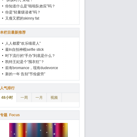
“拼孩时代”来啦！
你知道什么是“啦啦队效应”吗？
你是“轻量级读者”吗？
又瘦又肥的skinny fat
本栏目最新推荐
人人都爱“欢乐喵星人”
最In自拍神棍selfie stick
时下流行的“手办”到底是什么？
凯特王妃是个“囤衣狂”？
前有bromance，现有dudevorce
新的一年 告别“节俭疲劳”
人气排行
48小时
一周
一月
视频
专题
Focus