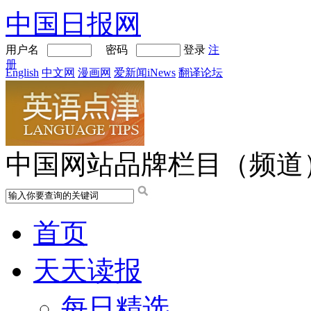
中国日报网
用户名
密码
登录
注
册
English
中文网
漫画网
爱新闻iNews
翻译论坛
中国网站品牌栏目（频道
首页
天天读报
每日精选