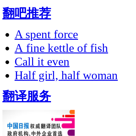
翻吧推荐
A spent force
A fine kettle of fish
Call it even
Half girl, half woman
翻译服务