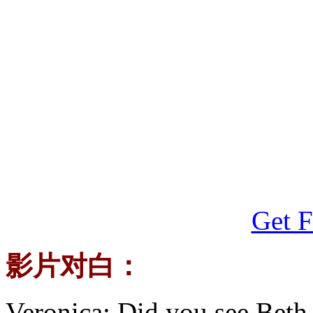
Get F
影片对白：
Veronica: Did you see Beth t