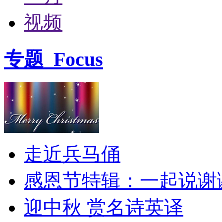
视频
专题
Focus
走近兵马俑
感恩节特辑：一起说谢
迎中秋 赏名诗英译