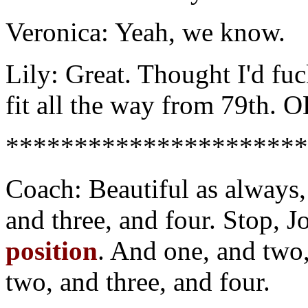
Veronica: Yeah, we know.
Lily: Great. Thought I'd fuc
fit all the way from 79th. O
**********************
Coach: Beautiful as always,
and three, and four. Stop, 
position
. And one, and two,
two, and three, and four.