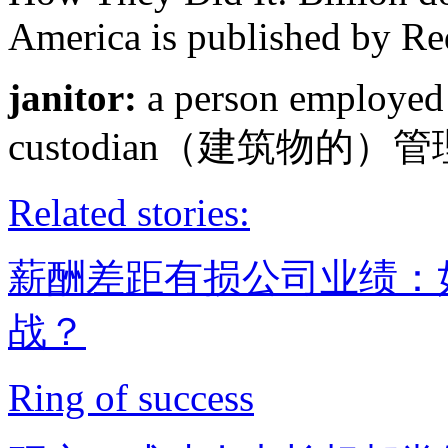
America is published by Re
janitor:
a person employed a
custodian（建筑物的
Related stories:
薪酬差距有损公司业绩：
战？
Ring of success