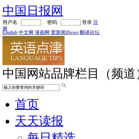
中国日报网
用户名
密码
登录
注
册
English
中文网
漫画网
爱新闻iNews
翻译论坛
中国网站品牌栏目（频道
首页
天天读报
每日精选