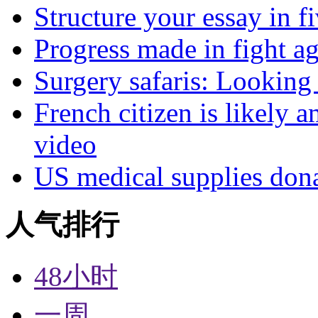
Structure your essay in f
Progress made in fight a
Surgery safaris: Looking 
French citizen is likely 
video
US medical supplies don
人气排行
48小时
一周