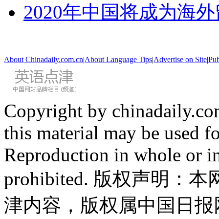
2020年中国将成为海
About Chinadaily.com.cn
|
About Language Tips
|
Advertise on Site
|
Pub
Copyright by chinadaily.com
this material may be used f
Reproduction in whole or in
prohibited. 版权
津内容，版权属中国日报