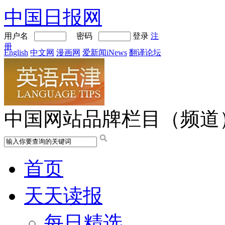
中国日报网
用户名
密码
登录
注
册
English
中文网
漫画网
爱新闻iNews
翻译论坛
中国网站品牌栏目（频道
首页
天天读报
每日精选