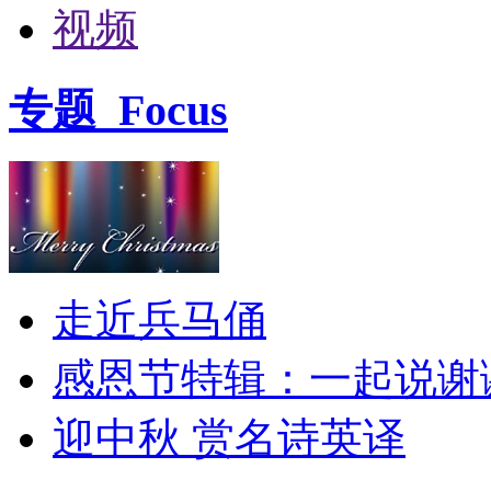
视频
专题
Focus
走近兵马俑
感恩节特辑：一起说谢
迎中秋 赏名诗英译