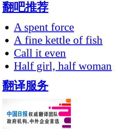
翻吧推荐
A spent force
A fine kettle of fish
Call it even
Half girl, half woman
翻译服务