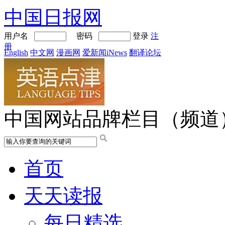
中国日报网
用户名
密码
登录
注
册
English
中文网
漫画网
爱新闻iNews
翻译论坛
中国网站品牌栏目（频道
首页
天天读报
每日精选