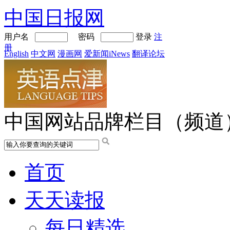
中国日报网
用户名
密码
登录
注
册
English
中文网
漫画网
爱新闻iNews
翻译论坛
中国网站品牌栏目（频道
首页
天天读报
每日精选