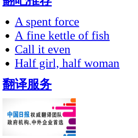
翻吧推荐
A spent force
A fine kettle of fish
Call it even
Half girl, half woman
翻译服务