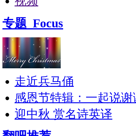
视频
专题
Focus
走近兵马俑
感恩节特辑：一起说谢
迎中秋 赏名诗英译