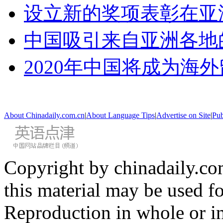
设立新的奖项表彰在亚
中国吸引来自亚洲各地
2020年中国将成为海
About Chinadaily.com.cn
|
About Language Tips
|
Advertise on Site
|
Pub
Copyright by chinadaily.com
this material may be used f
Reproduction in whole or in