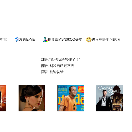
打印
发送
E-Mail
推荐给
MSN
或
QQ
好友
进入英语学习论坛
口语: “真把我给气炸了！”
俗语: 别和自己过不去
俚语: 被迫认错