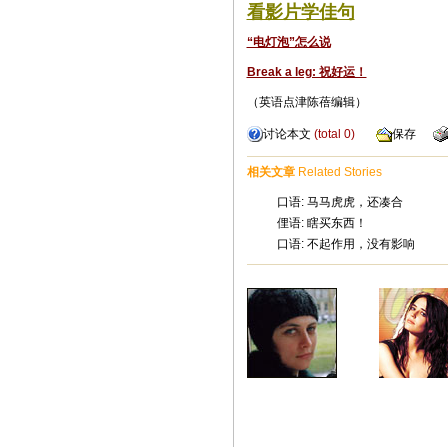
看影片学佳句
“电灯泡”怎么说
Break a leg: 祝好运！
（英语点津陈蓓编辑）
讨论本文
(total
0
)
保存
相关文章
Related Stories
口语: 马马虎虎，还凑合
俚语: 瞎买东西！
口语: 不起作用，没有影响