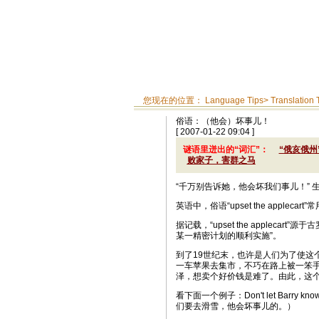
您现在的位置：
Language Tips
>
Translation 
俗语：（他会）坏事儿！
[ 2007-01-22 09:04 ]
谜语里迸出的“词汇”：
“俄亥俄州
败家子，害群之马
“千万别告诉她，他会坏我们事儿！” 
英语中，俗语“upset the applec
据记载，“upset the applecar
某一精密计划的顺利实施”。
到了19世纪末，也许是人们为了使这个说
一车苹果去集市，不巧在路上被一笨
泽，想卖个好价钱是难了。由此，这个“ups
看下面一个例子：Don't let Barry know abo
们要去滑雪，他会坏事儿的。）