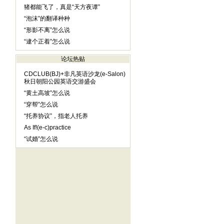
猪都能飞了，真是“天方夜谭”
“泡沫”的翻译种种
“形影不离”怎么说
“逮个正着”怎么说
论坛热贴
CDCLUB(BJ)+非凡英语沙龙(e-Salon)
秋日朝阳公园英语交游盛会
“黄土高坡”怎么说
“穿帮”怎么说
“托养协议”，指老人托养
As If!(e-c)practice
“试婚”怎么说