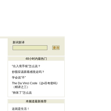
新词新译
48小时内最热门
“出入境手续”怎么说？
炒股应该跟着感觉走吗？
学会说“不”
The Da Vinci Code《达•芬奇密码》
（精讲之三）
“帅呆了”怎么说
本频道最新推荐
这就是生活！