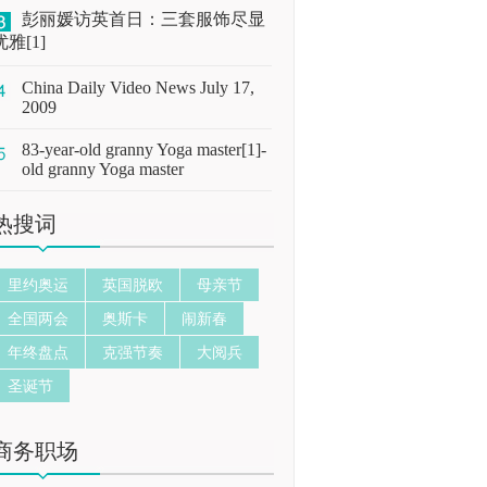
彭丽媛访英首日：三套服饰尽显
优雅[1]
China Daily Video News July 17,
2009
83-year-old granny Yoga master[1]-
old granny Yoga master
热搜词
里约奥运
英国脱欧
母亲节
全国两会
奥斯卡
闹新春
年终盘点
克强节奏
大阅兵
圣诞节
商务职场