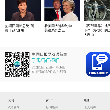
热词回顾韩总统“闺
看美国大选辩论学
《西部世界》成
蜜干政”丑闻
英语系列之三
下个《权游》的
大理由
中国日报网双语新闻
扫描左侧二维码
添加Chinadaily_Mobile
你想看的我们这儿都有！
阅读
词汇
视听
双语新闻
新闻热词
名人演讲