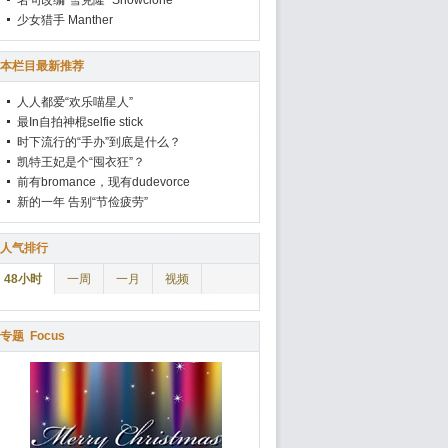
名句改编“雪克隆” Snowclone
少女猎手 Manther
本栏目最新推荐
人人都爱“欢乐喵星人”
最In自拍神棍selfie stick
时下流行的“手办”到底是什么？
凯特王妃是个“囤衣狂”？
前有bromance，现有dudevorce
新的一年 告别“节俭疲劳”
人气排行
48小时
一周
一月
视频
专题
Focus