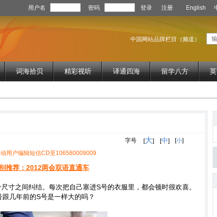
用户名
密码
登录
注册
English
中国网站品牌栏目（频道）
词海拾贝
精彩视听
译通四海
留学八方
英
大
中
字号
[
小
]
[
]
[
]
动用户编辑短信CD至106580009009
别推荐：2012两会双语直通车
个尺寸之间纠结。每次把自己塞进S号的衣服里，都会顿时很欢喜。
号跟几年前的S号是一样大的吗？