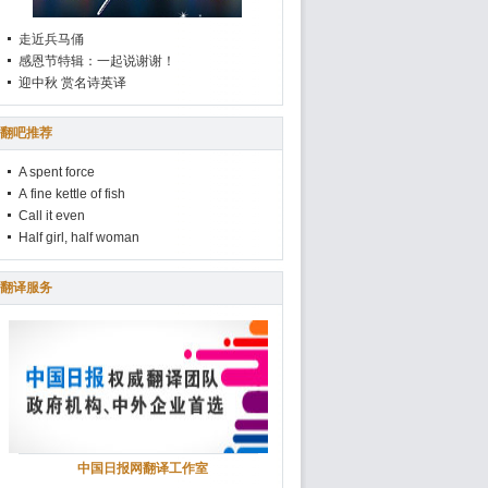
走近兵马俑
感恩节特辑：一起说谢谢！
迎中秋 赏名诗英译
翻吧推荐
A spent force
A fine kettle of fish
Call it even
Half girl, half woman
翻译服务
中国日报网翻译工作室