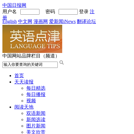
中国日报网
用户名
密码
登录
注
册
English
中文网
漫画网
爱新闻iNews
翻译论坛
中国网站品牌栏目（频道）
首页
天天读报
每日精选
每日播报
视频
阅读天地
双语新闻
新闻选读
图片新闻
美文欣赏