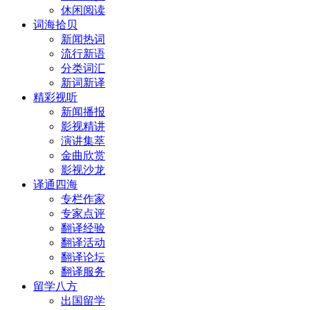
休闲阅读
词海拾贝
新闻热词
流行新语
分类词汇
新词新译
精彩视听
新闻播报
影视精讲
演讲集萃
金曲欣赏
影视沙龙
译通四海
专栏作家
专家点评
翻译经验
翻译活动
翻译论坛
翻译服务
留学八方
出国留学