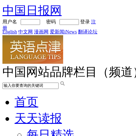
中国日报网
用户名
密码
登录
注
册
English
中文网
漫画网
爱新闻iNews
翻译论坛
中国网站品牌栏目（频道
首页
天天读报
每日精选