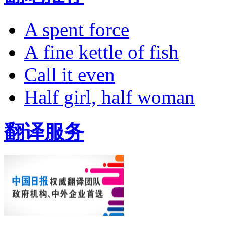
A spent force
A fine kettle of fish
Call it even
Half girl, half woman
翻译服务