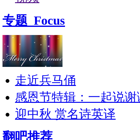
专题
Focus
走近兵马俑
感恩节特辑：一起说谢
迎中秋 赏名诗英译
翻吧推荐