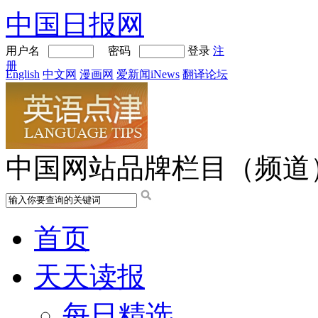
中国日报网
用户名
密码
登录
注
册
English
中文网
漫画网
爱新闻iNews
翻译论坛
中国网站品牌栏目（频道
首页
天天读报
每日精选