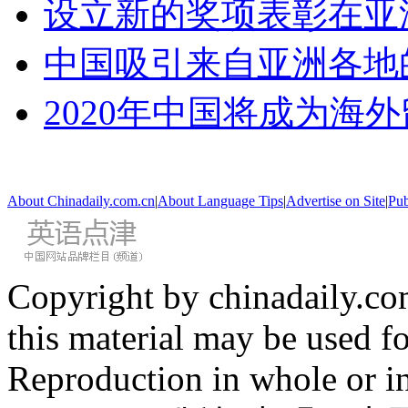
设立新的奖项表彰在亚
中国吸引来自亚洲各地
2020年中国将成为海
About Chinadaily.com.cn
|
About Language Tips
|
Advertise on Site
|
Pub
Copyright by chinadaily.com
this material may be used f
Reproduction in whole or in