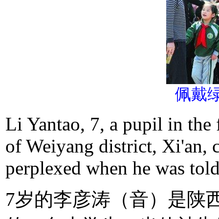
佩戴
Li Yantao, 7, a pupil in the
of Weiyang district, Xi'an, 
perplexed when he was told
7岁的李彦涛（音）是陕