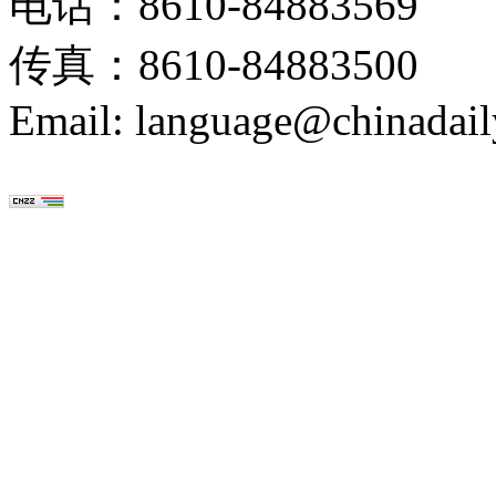
电话：8610-84883569
传真：8610-84883500
Email: language@chinadail