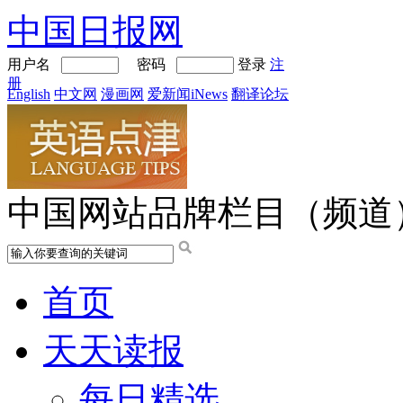
中国日报网
用户名
密码
登录
注
册
English
中文网
漫画网
爱新闻iNews
翻译论坛
中国网站品牌栏目（频道
首页
天天读报
每日精选