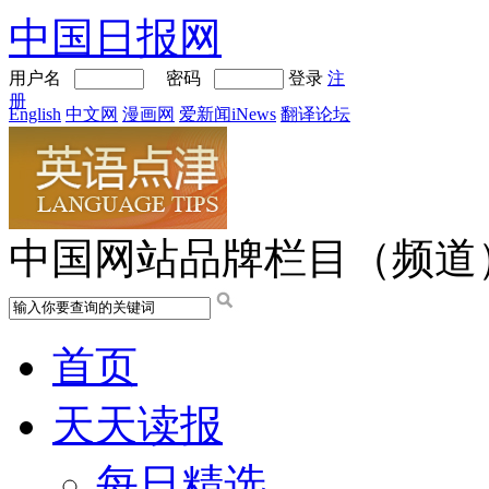
中国日报网
用户名
密码
登录
注
册
English
中文网
漫画网
爱新闻iNews
翻译论坛
中国网站品牌栏目（频道
首页
天天读报
每日精选