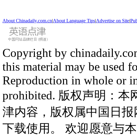
About Chinadaily.com.cn
|
About Language Tips
|
Advertise on Site
|
Pub
Copyright by chinadaily.com
this material may be used f
Reproduction in whole or in
prohibited. 版权
津内容，版权属中国日报
下载使用。 欢迎愿意与