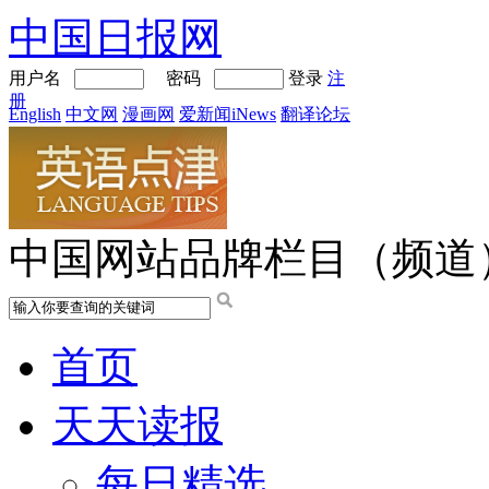
中国日报网
用户名
密码
登录
注
册
English
中文网
漫画网
爱新闻iNews
翻译论坛
中国网站品牌栏目（频道
首页
天天读报
每日精选