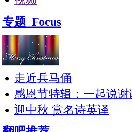
专题
Focus
走近兵马俑
感恩节特辑：一起说谢
迎中秋 赏名诗英译
翻吧推荐