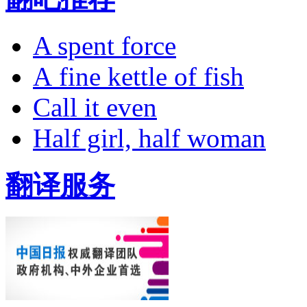
A spent force
A fine kettle of fish
Call it even
Half girl, half woman
翻译服务