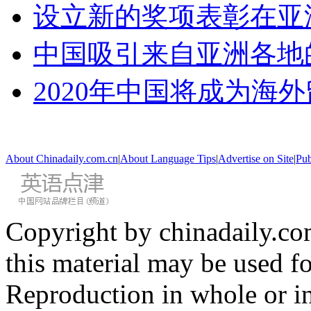
设立新的奖项表彰在亚
中国吸引来自亚洲各地
2020年中国将成为海
About Chinadaily.com.cn
|
About Language Tips
|
Advertise on Site
|
Pub
Copyright by chinadaily.com
this material may be used f
Reproduction in whole or in