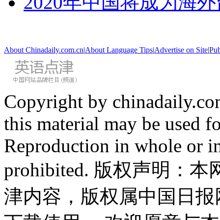
2020年中国将成为海
About Chinadaily.com.cn
|
About Language Tips
|
Advertise on Site
|
Pub
Copyright by chinadaily.com
this material may be used f
Reproduction in whole or in
prohibited. 版权
津内容，版权属中国日报