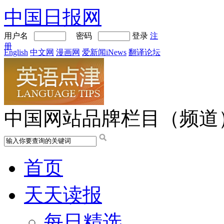
中国日报网
用户名
密码
登录
注
册
English
中文网
漫画网
爱新闻iNews
翻译论坛
中国网站品牌栏目（频道
首页
天天读报
每日精选