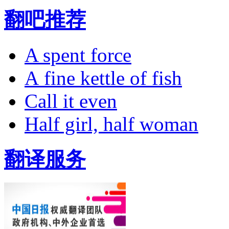
翻吧推荐
A spent force
A fine kettle of fish
Call it even
Half girl, half woman
翻译服务