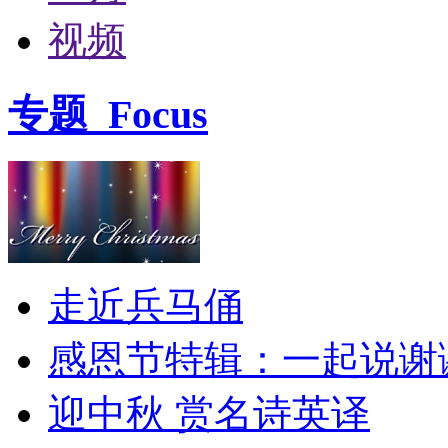
视频
专题
Focus
走近兵马俑
感恩节特辑：一起说谢
迎中秋 赏名诗英译