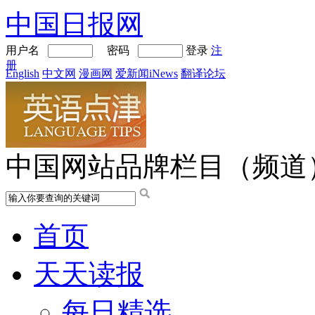
中国日报网
用户名
密码
登录
注
册
English
中文网
漫画网
爱新闻iNews
翻译论坛
中国网站品牌栏目（频道
首页
天天读报
每日精选