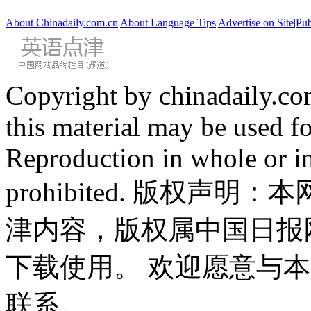
About Chinadaily.com.cn
|
About Language Tips
|
Advertise on Site
|
Pub
Copyright by chinadaily.com
this material may be used f
Reproduction in whole or in
prohibited. 版权
津内容，版权属中国日报
下载使用。 欢迎愿意与
联系。