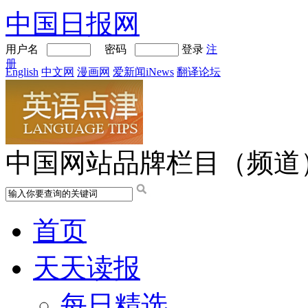
中国日报网
用户名
密码
登录
注
册
English
中文网
漫画网
爱新闻iNews
翻译论坛
中国网站品牌栏目（频道
首页
天天读报
每日精选