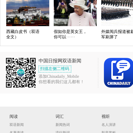
西藏白皮书（双语
假如你是英女王，
外媒阅兵报道被
全文）
你可以······
军刷屏了
中国日报网双语新闻
扫描左侧二维码
添加Chinadaily_Mobile
你想看的我们这儿都有！
阅读
词汇
视听
双语新闻
新闻热词
名人演讲
名著选读
流行新词
影音赏析