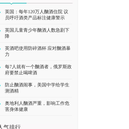
英国：每年120万人酗酒住院 议
员呼吁酒类产品标注健康警示
英国儿童青少年酗酒人数急剧下
降
英酒吧使用防碎酒杯 应对酗酒暴
力
每7人就有一个酗酒者，俄罗斯政
府要禁止喝啤酒
防止酗酒闹事，美国中学给学生
测酒精
奥地利人酗酒严重，影响工作危
害身体健康
人气排行