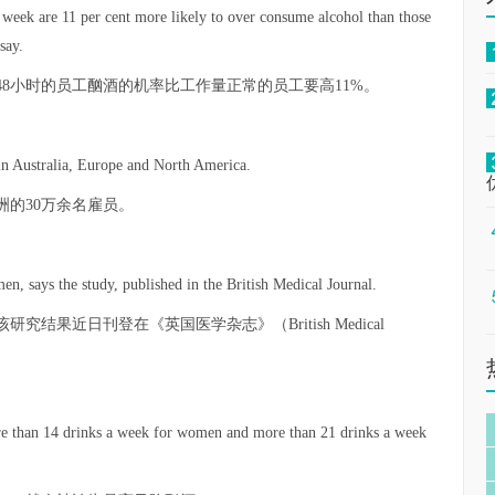
k are 11 per cent more likely to over consume alcohol than those
say.
过48小时的员工酗酒的机率比工作量正常的员工要高11%。
in Australia, Europe and North America.
的30万余名雇员。
, says the study, published in the British Medical Journal.
果近日刊登在《英国医学杂志》（British Medical
re than 14 drinks a week for women and more than 21 drinks a week