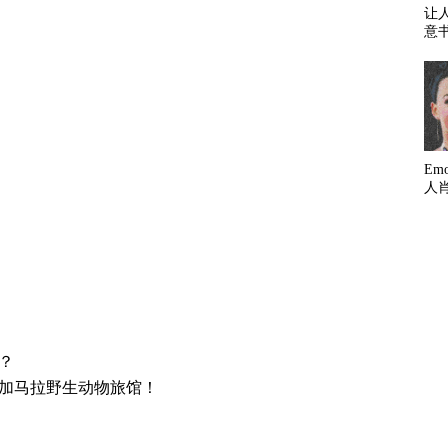
让
意
Em
人
？
加马拉野生动物旅馆！