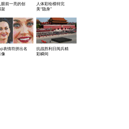
人眼前一亮的创
人体彩绘模特完
书架
美“隐身”
oji表情符拼出名
抗战胜利日阅兵精
肖像
彩瞬间