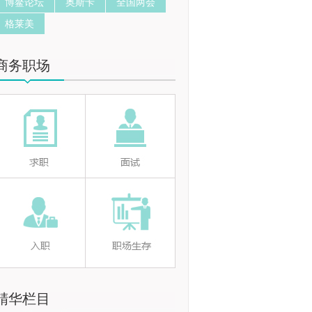
博鳌论坛
奥斯卡
全国两会
格莱美
商务职场
精华栏目