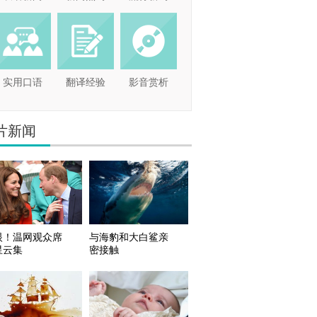
实用口语
翻译经验
影音赏析
片新闻
眼！温网观众席
与海豹和大白鲨亲
星云集
密接触