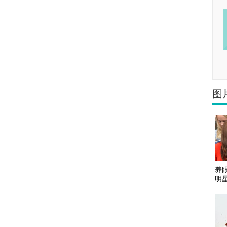
图
养
明