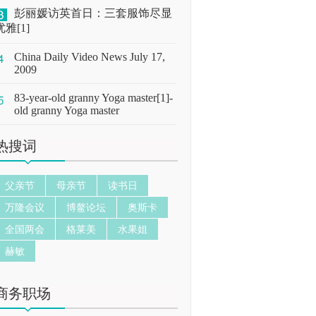
彭丽媛访英首日：三套服饰尽显
优雅[1]
China Daily Video News July 17,
2009
83-year-old granny Yoga master[1]-
old granny Yoga master
热搜词
父亲节
母亲节
读书日
万隆会议
博鳌论坛
奥斯卡
全国两会
格莱美
水果姐
赫敏
商务职场