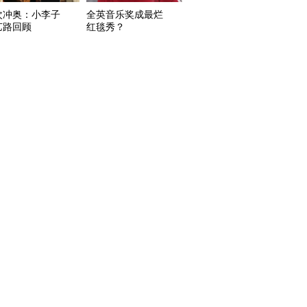
次冲奥：小李子
全英音乐奖成最烂
艺路回顾
红毯秀？