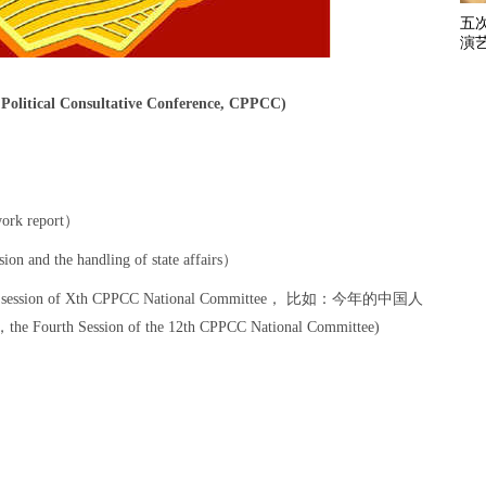
五
演
tical Consultative Conference, CPPCC)
rk report）
and the handling of state affairs）
ion of Xth CPPCC National Committee， 比如：今年的中国人
ssion of the 12th CPPCC National Committee)