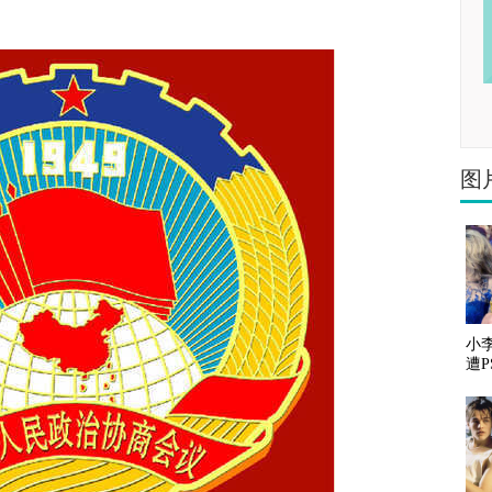
图
小
遭P