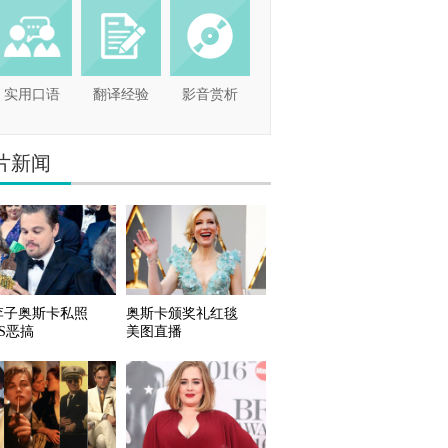
实用口语
翻译经验
影音赏析
片新闻
李子奥斯卡私照
奥斯卡颁奖礼红毯
S恶搞
美图直播