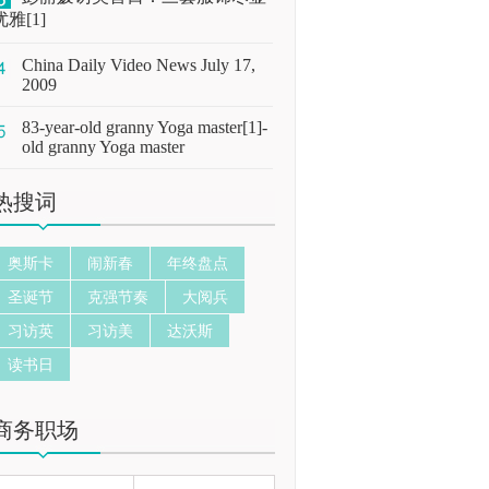
优雅[1]
China Daily Video News July 17,
2009
83-year-old granny Yoga master[1]-
old granny Yoga master
热搜词
奥斯卡
闹新春
年终盘点
圣诞节
克强节奏
大阅兵
习访英
习访美
达沃斯
读书日
商务职场