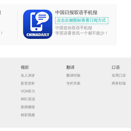
闻
中国日报双语手机报
点击左侧图标查看订阅方式
中国首份双语手机报
！
学英语看资讯一个都不能少！
视听
翻译
口语
名人演讲
翻译经验
实用口语
影音赏析
专栏作家
商务职场
VOA听力
BBC英语
新闻播报
精彩视频