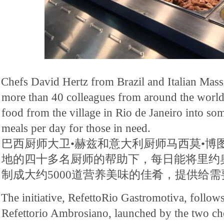
Chefs David Hertz from Brazil and Italian Mass
more than 40 colleagues from around the world,
food from the village in Rio de Janeiro into so
meals per day for those in need.
巴西厨师大卫•赫兹和意大利厨师马西莫•博
地的四十多名厨师的帮助下，每日能将里约
制成大约5000道营养美味的佳肴，提供给
The initiative, RefettoRio Gastromotiva, follows 
Refettorio Ambrosiano, launched by the two ch