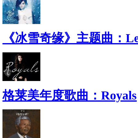
《冰雪奇缘》主题曲：Let 
格莱美年度歌曲：Royals