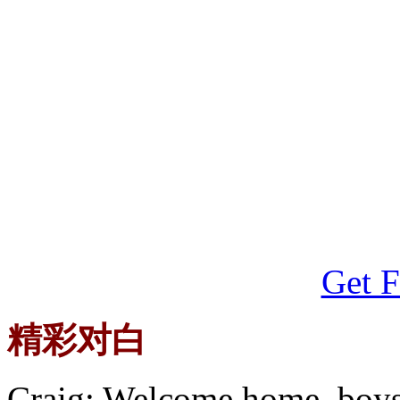
Get F
精彩对白
Craig: Welcome home, boys. 