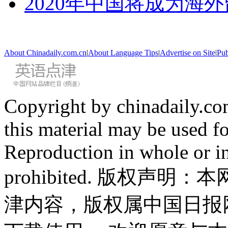
2020年中国将成为海
About Chinadaily.com.cn
|
About Language Tips
|
Advertise on Site
|
Pub
Copyright by chinadaily.com
this material may be used f
Reproduction in whole or in
prohibited. 版权
津内容，版权属中国日报