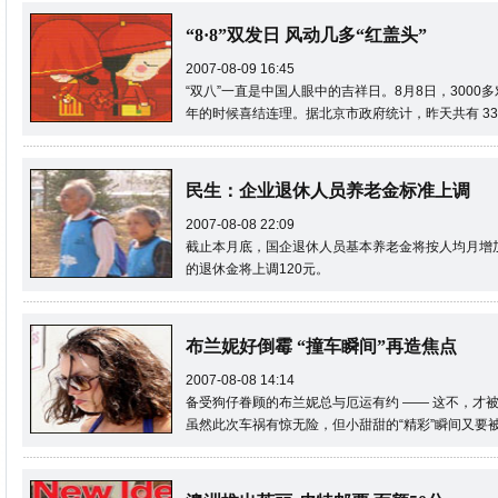
“8·8”双发日 风动几多“红盖头”
2007-08-09 16:45
“双八”一直是中国人眼中的吉祥日。8月8日，3000
年的时候喜结连理。据北京市政府统计，昨天共有 33
民生：企业退休人员养老金标准上调
2007-08-08 22:09
截止本月底，国企退休人员基本养老金将按人均月增
的退休金将上调120元。
布兰妮好倒霉 “撞车瞬间”再造焦点
2007-08-08 14:14
备受狗仔眷顾的布兰妮总与厄运有约 —— 这不，才
虽然此次车祸有惊无险，但小甜甜的“精彩”瞬间又要