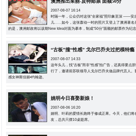
澳洲推出茱丽-皮特邮票 面额50分
2007-08-07 16:14
时隔一年，公众仍对这张“全家福”照印象至深 ——
儿……如今，这张轰动一时的照片又登上了澳洲著名杂志
的是，澳洲邮政将以该期New Idea封面为摹本，制成“50分”面额的邮票作为纪
“古板”撞“性感” 戈尔巴乔夫过把模特瘾
2007-08-07 14:33
这年头儿，找“古板”而非“性感”拍广告，还真得要点
行了，邀请前苏联领导人戈尔巴乔夫做品牌代言人。
感女神斯佳丽•约翰逊。
姚明今日喜娶新娘！
2007-08-06 16:20
姚明、叶莉的爱情长跑终于修成正果。今天，他们将
友，总共只摆10桌筵席。