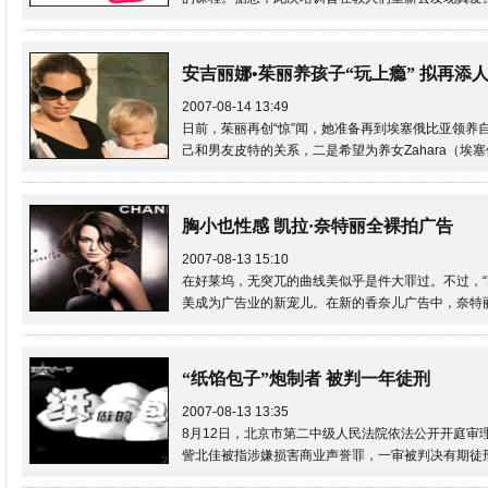
安吉丽娜•茱丽养孩子“玩上瘾” 拟再添
2007-08-14 13:49
日前，茱丽再创“惊”闻，她准备再到埃塞俄比亚领养
己和男友皮特的关系，二是希望为养女Zahara（埃
胸小也性感 凯拉·奈特丽全裸拍广告
2007-08-13 15:10
在好莱坞，无突兀的曲线美似乎是件大罪过。不过，“英
美成为广告业的新宠儿。在新的香奈儿广告中，奈特
“纸馅包子”炮制者 被判一年徒刑
2007-08-13 13:35
8月12日，北京市第二中级人民法院依法公开开庭审
訾北佳被指涉嫌损害商业声誉罪，一审被判决有期徒刑