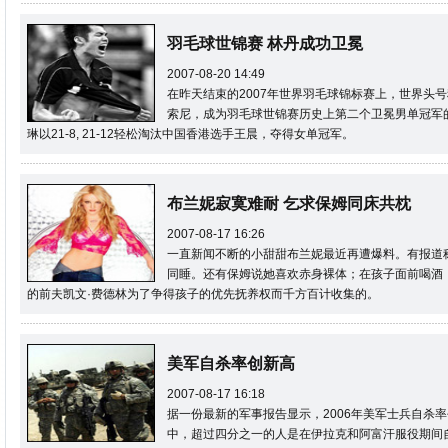
羽毛球世锦赛 林丹成功卫冕
2007-08-20 14:49
在昨天结束的2007年世界羽毛球锦标赛上，世界头号种
索尼，成为羽毛球世锦赛历史上第二个卫冕男单冠军
琳以21-8, 21-12轻松淘汰中国香港选手王晨，夺得女单冠军。
布兰妮寂寞难耐 乞求保姆同床共枕
2007-08-17 16:26
一直新闻不断的小甜甜布兰妮最近再遭爆料。有报道
同睡。还有保姆说她喜欢赤身裸体；在孩子面前喝酒
的前夫凯文·费德林为了争得孩子的优先抚养权而千方百计收集的。
美军自杀率创新高
2007-08-17 16:18
据一份最新的军事报告显示，2006年美军士兵自杀率
中，超过四分之一的人是在伊拉克和阿富汗服役期间