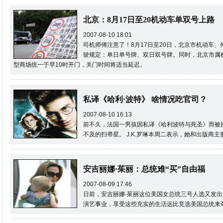
北京：8月17日至20机动车单双号上路
2007-08-10 18:01
司机师傅注意了！8月17日至20日，北京市机动车
驶规定：单日单号牌、双日双号牌。同时，北京市属机关
型商场统一于早10时开门，关门时间将适当延迟。
私译《哈利·波特》 啥情况吃官司？
2007-08-10 16:13
前不久，法国一男孩因私译《哈利波特与死圣》而被捕
不及的扫帚星。 J.K.罗琳本周二表示，她和出版商主
安吉丽娜·茱丽：总统难“买”自由福
2007-08-09 17:46
日前，安吉丽娜·茱丽这位美国女总统三号人选又发出
演艺事业，享受这些充实的生活远比竞选美国总统来