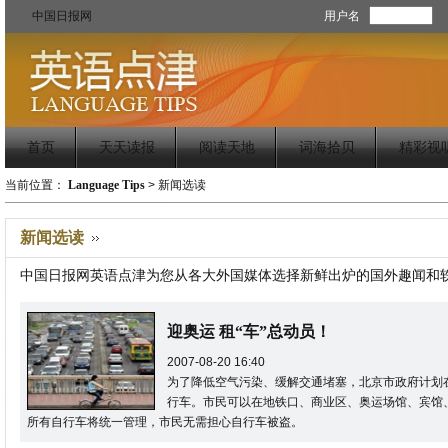
中国日报网
用户名
首页
天天读报
阅读天地
词海拾贝
精彩视
当前位置：
Language Tips
>
新闻选读
新闻选读
中国日报网英语点津为您从各大外国媒体选择新鲜出炉的国外趣闻和
迎奥运 租“车”总动员！
2007-08-20 16:40
为了降低空气污染、缓解交通堵塞，北京市政府计划
行车。市民可以在地铁口、商业区、奥运场馆、宾馆
所有自行车将统一管理，市民无需担心自行车被盗。