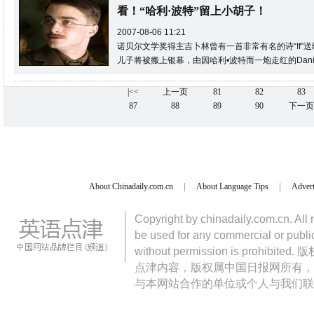
看！“哈利·波特”留上小胡子！
2007-08-06 11:21
诺贝尔文学奖得主吉卜林曾有一首非常有名的诗“If
儿子将被搬上银幕，由因哈利•波特而一炮走红的Daniel R
|<<
上一页
81
82
83
87
88
89
90
下一页
About Chinadaily.com.cn
|
About Language Tips
|
Advert
Copyright by chinadaily.com.cn. All 
be used for any commercial or public
without permission is pro
点津内容，版权属中国日报网所有，
与本网站合作的单位或个人与我们联