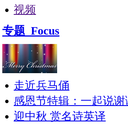
视频
专题
Focus
走近兵马俑
感恩节特辑：一起说谢
迎中秋 赏名诗英译