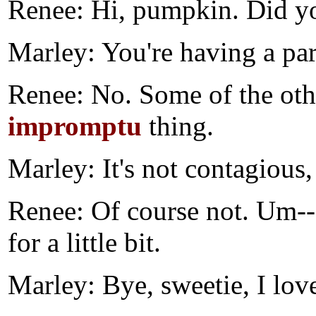
Renee: Hi, pumpkin. Did yo
Marley: You're having a par
Renee: No. Some of the o
impromptu
thing.
Marley: It's not contagious
Renee: Of course not. Um--
for a little bit.
Marley: Bye, sweetie, I lov