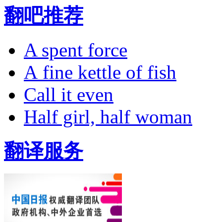
翻吧推荐
A spent force
A fine kettle of fish
Call it even
Half girl, half woman
翻译服务