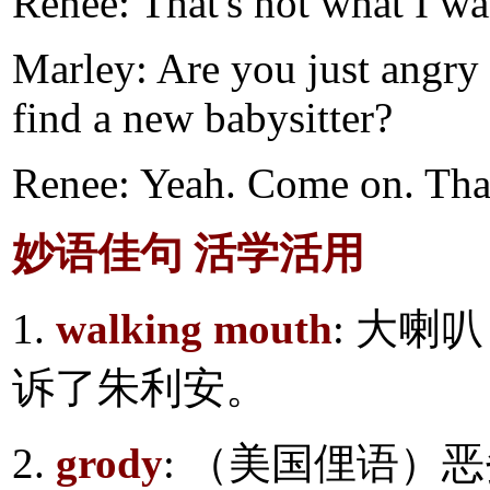
Renee: That's not what I wa
Marley: Are you just angry 
find a new babysitter?
Renee: Yeah. Come on. That
妙语佳句 活学活用
1.
walking mouth
: 大喇
诉了朱利安。
2.
grody
: （美国俚语）