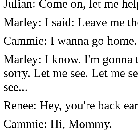
Julian: Come on, let me hel
Marley: I said: Leave me the
Cammie: I wanna go home.
Marley: I know. I'm gonna 
sorry. Let me see. Let me se
see...
Renee: Hey, you're back ear
Cammie: Hi, Mommy.