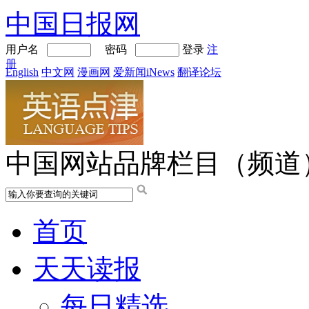
中国日报网
用户名
密码
登录
注
册
English
中文网
漫画网
爱新闻iNews
翻译论坛
中国网站品牌栏目（频道
首页
天天读报
每日精选