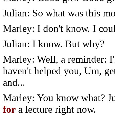
Julian: So what was this m
Marley: I don't know. I coul
Julian: I know. But why?
Marley: Well, a
reminder
: 
haven't helped you, Um, get 
and...
Marley: You know what? Jus
for
a lecture right now.