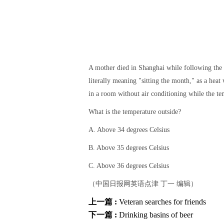
A mother died in Shanghai while following the t
literally meaning "sitting the month," as a heat
in a room without air conditioning while the te
What is the temperature outside?
A. Above 34 degrees Celsius
B. Above 35 degrees Celsius
C. Above 36 degrees Celsius
（中国日报网英语点津 丁一 编辑）
上一篇 :
Veteran searches for friends
下一篇 :
Drinking basins of beer