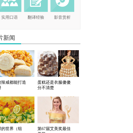
实用口语
翻译经验
影音赏析
片新闻
酸辣咸都能打造
蛋糕还是衣服傻傻
饼
分不清楚
檬的世界（组
第67届艾美奖最佳