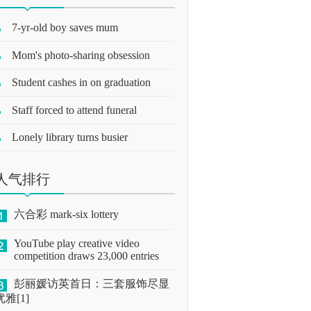
7-yr-old boy saves mum
Mom's photo-sharing obsession
Student cashes in on graduation
Staff forced to attend funeral
Lonely library turns busier
人气排行
六合彩 mark-six lottery
YouTube play creative video
competition draws 23,000 entries
彭丽媛访英首日：三套服饰尽显
优雅[1]