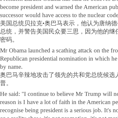
become president and warned the American publi
successor would have access to the nuclear code
美国总统贝拉克•奥巴马表示，他认为唐纳德
总统，并警告美国民众要三思，因为他的继
密码。
Mr Obama launched a scathing attack on the fro
Republican presidential nomination in which he
by name.
奥巴马辛辣地攻击了领先的共和党总统候选
普。
He said: "I continue to believe Mr Trump will n
reason is I have a lot of faith in the American pe
recognise being president is a serious job. It's n