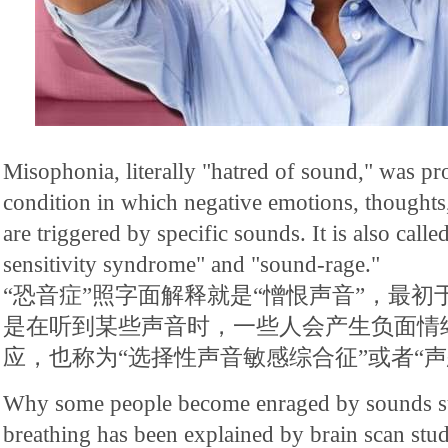
Misophonia, literally "hatred of sound," was pr
condition in which negative emotions, thoughts,
are triggered by specific sounds. It is also calle
sensitivity syndrome" and "sound-rage."
“恐音症”照字面解释就是“憎恨声音”，最初于
是在听到某些声音时，一些人会产生负面情
应，也称为“选择性声音敏感综合征”或者“声
Why some people become enraged by sounds su
breathing has been explained by brain scan stud