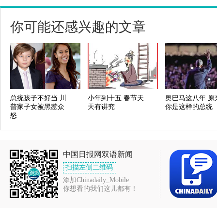
你可能还感兴趣的文章
总统孩子不好当 川
小年到十五 春节天
奥巴马这八年 原
普家子女被黑惹众
天有讲究
你是这样的总统
怒
中国日报网双语新闻
扫描左侧二维码
添加Chinadaily_Mobile
你想看的我们这儿都有！