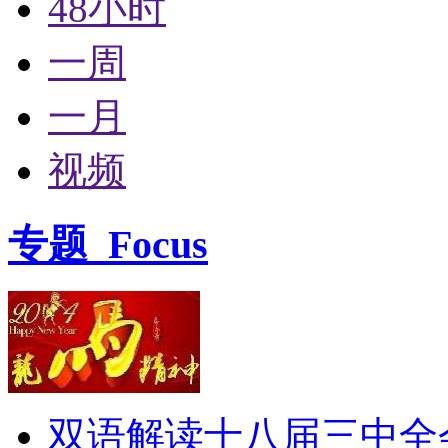
48小时
一周
一月
视频
专题
Focus
双语解读十八届三中全