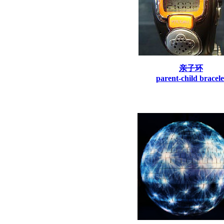
亲子环
parent-child bracele