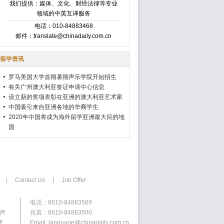
我们提供：媒体、文化、财经法律等专业
领域的中英互译服务
电话：010-84883468
邮件：translate@chinadaily.com.cn
留学资讯
罗马美国大学首期暑期声乐学院开始招生
有关广州澳大利亚签证申请中心信息
设立新的奖项表彰在亚洲的澳大利亚艺术家
中国吸引来自亚洲各地的华裔学生
2020年中国将成为海外留学亚洲最大目的地
国
|
Contact Us
|
Job Offer
电话：8610-84883569
权声
传真：8610-84883500
使
Email: language@chinadaily.com.cn