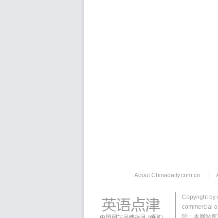
About Chinadaily.com.cn
|
Copyright by 
commercial or
明：本网站所