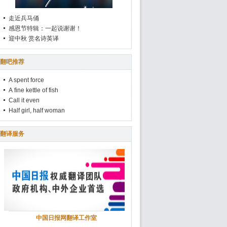
走近兵马俑
感恩节特辑：一起说谢谢！
迎中秋 赏名诗英译
翻吧推荐
A spent force
A fine kettle of fish
Call it even
Half girl, half woman
翻译服务
中国日报网翻译工作室