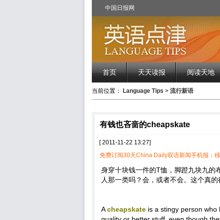
中国日报网
首页
天天读报
阅读天地
当前位置：
Language Tips
>
流行新语
有钱也吝啬的cheapskate
[ 2011-11-22 13:27]
免费订阅30天China Daily双语新闻手机报：移
身穿十块钱一件的T恤，脚蹬九块九的
人那一类吗？会，或者不会。这个真的很难
A
cheapskate
is a stingy person who 
quality or better stuff, even though th