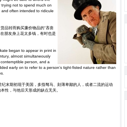
 trying not to spend much on
e, and often intended to ridicule
优质货品转而购买廉价物品的“吝啬
意在朋友身上花太多钱，有时也是
kate began to appear in print in
ntury, almost simultaneously
 contemptible person, and a
d early on to refer to a person’s tight-fisted nature rather than
es.
19世纪末期初现于美国，多指驽马、刻薄卑鄙的人，或者二流的运动
”的本性，与他后天形成的缺点无关。