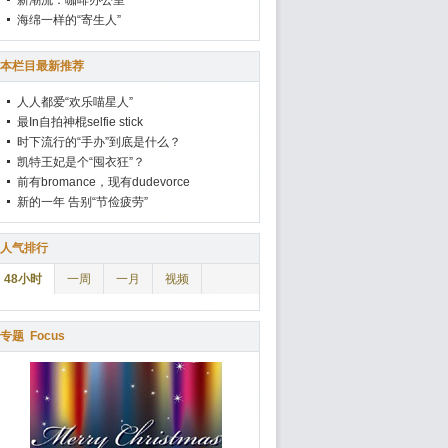
新潮流：咖啡办公室
海绵一样的“寄生人”
本栏目最新推荐
人人都爱“欢乐喵星人”
最In自拍神棍selfie stick
时下流行的“手办”到底是什么？
凯特王妃是个“囤衣狂”？
前有bromance，现有dudevorce
新的一年 告别“节俭疲劳”
人气排行
48小时
一周
一月
视频
专题
Focus