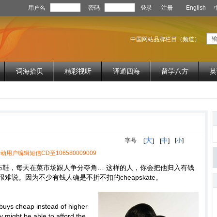
用户名
密码
登录
注册
English
中国网站品牌栏目（频道）
词海拾贝
精彩视听
译通四海
留学八方
英
大
中
字号
[
小
]
[
]
[
]
动用户编辑短信CD至106580009009
布鞋，每天在菜市场跟人争分夺角… 这样的人，你会把他归入有钱
说。因为不少有钱人确是不折不扣的cheapskate。
buys cheap instead of higher
ey might be able to afford the