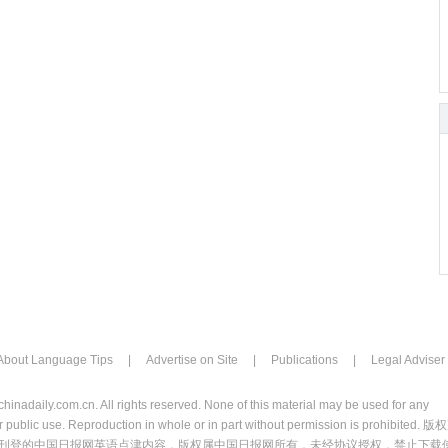
About Language Tips
|
Advertise on Site
|
Publications
|
Legal Adviser
chinadaily.com.cn. All rights reserved. None of this material may be used for any
 public use. Reproduction in whole or in part without permission is prohibited. 版
刊登的中国日报网英语点津内容，版权属中国日报网所有，未经协议授权，禁止下载