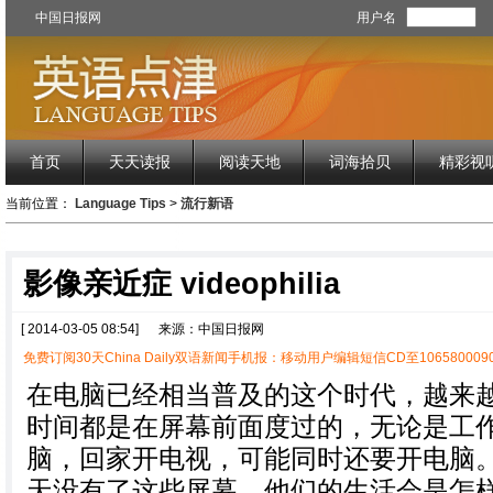
中国日报网
用户名
首页
天天读报
阅读天地
词海拾贝
精彩视
当前位置：
Language Tips
>
流行新语
影像亲近症 videophilia
[ 2014-03-05 08:54]
来源：中国日报网
免费订阅30天China Daily双语新闻手机报：移动用户编辑短信CD至1065800090
在电脑已经相当普及的这个时代，越来
时间都是在屏幕前面度过的，无论是工
脑，回家开电视，可能同时还要开电脑
天没有了这些屏幕，他们的生活会是怎样。于是