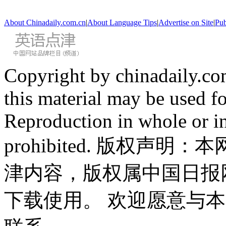
About Chinadaily.com.cn
|
About Language Tips
|
Advertise on Site
|
Pub
Copyright by chinadaily.com
this material may be used f
Reproduction in whole or in
prohibited. 版权
津内容，版权属中国日报
下载使用。 欢迎愿意与