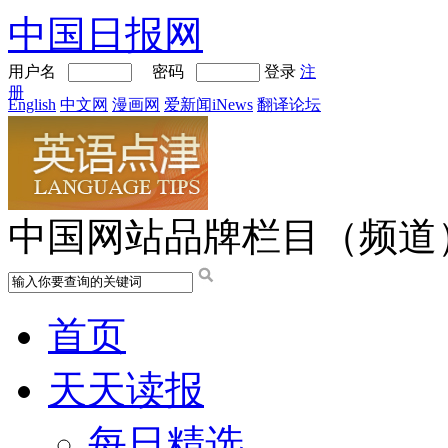
中国日报网
用户名
密码
登录
注
册
English
中文网
漫画网
爱新闻iNews
翻译论坛
中国网站品牌栏目（频道
首页
天天读报
每日精选