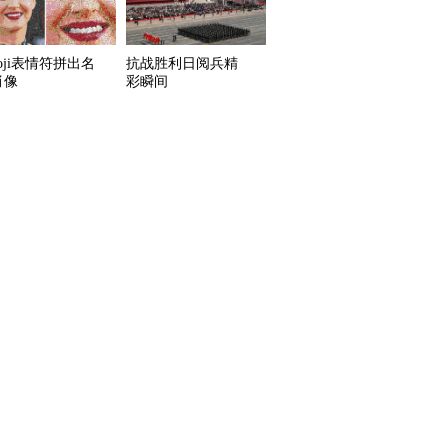
oji表情符拼出名
抗战胜利日阅兵精
肖像
彩瞬间