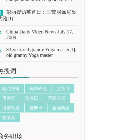
彭丽媛访英首日：三套服饰尽显
优雅[1]
China Daily Video News July 17,
2009
83-year-old granny Yoga master[1]-
old granny Yoga master
热搜词
阅兵报道
乌法峰会
父亲节
母亲节
读书日
万隆会议
博鳌论坛
奥斯卡
全国两会
格莱美
商务职场