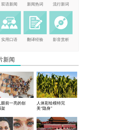
双语新闻
新闻热词
流行新词
实用口语
翻译经验
影音赏析
片新闻
人眼前一亮的创
人体彩绘模特完
书架
美“隐身”