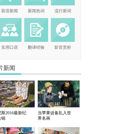
双语新闻
新闻热词
流行新词
实用口语
翻译经验
影音赏析
片新闻
斯2016最新纪
当苹果设备乱入世
集锦
界名画