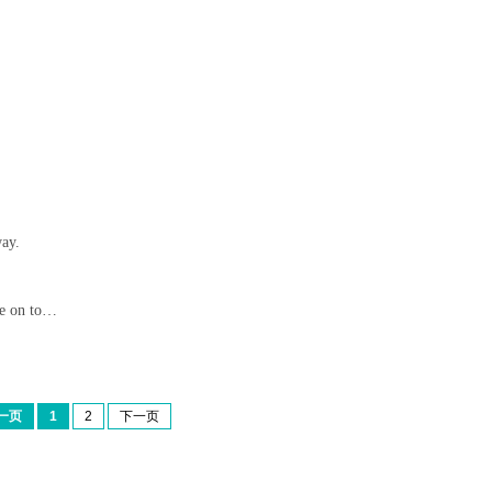
。
way.
ve on to…
一页
1
2
下一页