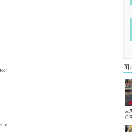
图
 too?
u.
吉尼
录
ully.