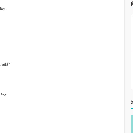
her.
 right?
 say.