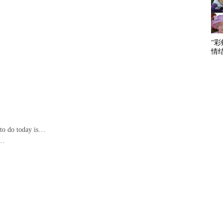
“
情
 to do today is…
·