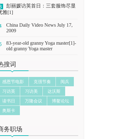
彭丽媛访英首日：三套服饰尽显
优雅[1]
China Daily Video News July 17,
2009
83-year-old granny Yoga master[1]-
old granny Yoga master
热搜词
感恩节电影
克强节奏
阅兵
习访英
习访美
达沃斯
读书日
万隆会议
博鳌论坛
奥斯卡
商务职场