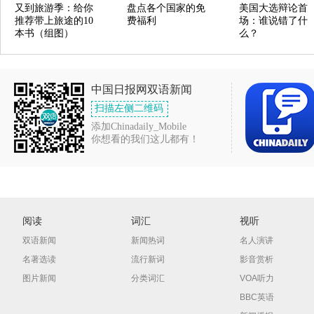
又到旅游季：给你
盘点各个国家的免
美国大选辩论首
推荐带上旅途的10
费福利
场：谁说错了什
本书（组图）
么？
中国日报网双语新闻
扫描左侧二维码
添加Chinadaily_Mobile
你想看的我们这儿都有！
阅读
词汇
视听
双语新闻
新闻热词
名人演讲
名著选读
流行新词
影音赏析
图片新闻
分类词汇
VOA听力
BBC英语