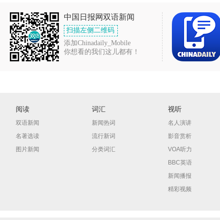
中国日报网双语新闻
扫描左侧二维码
添加Chinadaily_Mobile
你想看的我们这儿都有！
阅读
词汇
视听
双语新闻
新闻热词
名人演讲
名著选读
流行新词
影音赏析
图片新闻
分类词汇
VOA听力
BBC英语
新闻播报
精彩视频