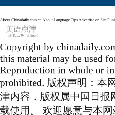
About Chinadaily.com.cn
|
About Language Tips
|
Advertise on Site
|
Publ
Copyright by chinadaily.com
this material may be used fo
Reproduction in whole or in
prohibited. 版权
津内容，版权属中国日报
载使用。 欢迎愿意与本