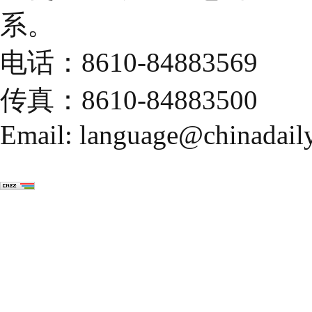
系。
电话：8610-84883569
传真：8610-84883500
Email: language@chinadail