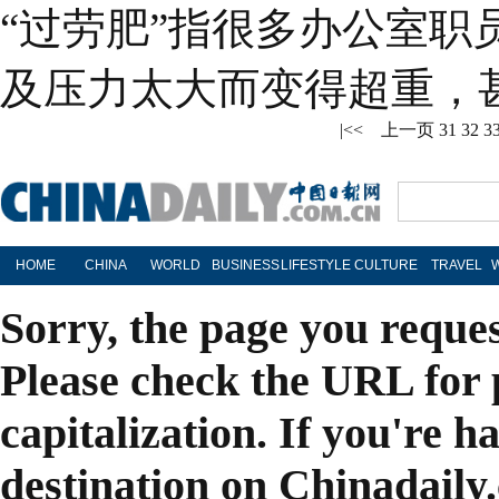
“过劳肥”指很多办公室职
及压力太大而变得超重，
|<<
上一页
31
32
3
HOME
CHINA
WORLD
BUSINESS
LIFESTYLE
CULTURE
TRAVEL
Sorry, the page you reque
Please check the URL for 
capitalization. If you're h
destination on Chinadaily.