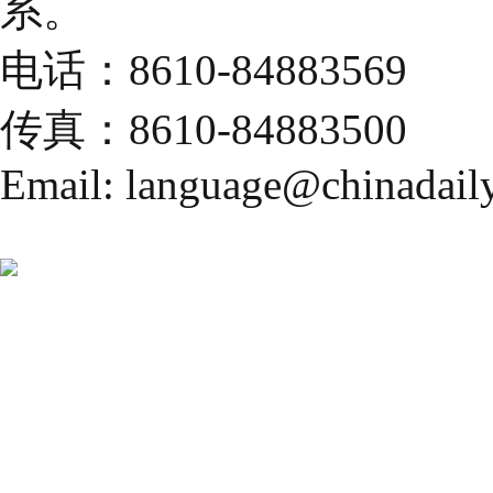
系。
电话：8610-84883569
传真：8610-84883500
Email: language@chinadail