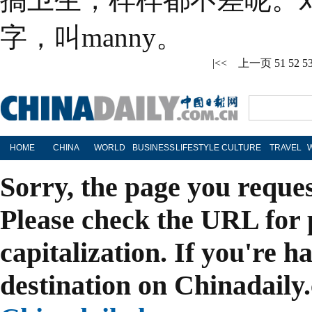
字，叫manny。
|<<
上一页
51
52
5
HOME
CHINA
WORLD
BUSINESS
LIFESTYLE
CULTURE
TRAVEL
Sorry, the page you reque
Please check the URL for 
capitalization. If you're h
destination on Chinadaily.