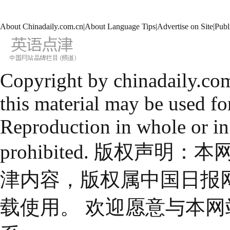
About Chinadaily.com.cn
|
About Language Tips
|
Advertise on Site
|
Publ
Copyright by chinadaily.com
this material may be used fo
Reproduction in whole or in
prohibited. 版权
津内容，版权属中国日报
载使用。 欢迎愿意与本