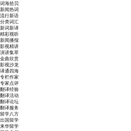
词海拾贝
新闻热词
流行新语
分类词汇
新词新译
精彩视听
新闻播报
影视精讲
演讲集萃
金曲欣赏
影视沙龙
译通四海
专栏作家
专家点评
翻译经验
翻译活动
翻译论坛
翻译服务
留学八方
出国留学
来华留学