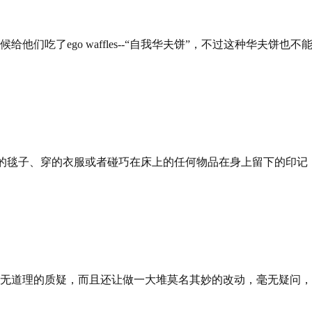
们吃了ego waffles--“自我华夫饼”，不过这种华夫饼
，睡觉时盖的毯子、穿的衣服或者碰巧在床上的任何物品在身上留下的
理的质疑，而且还让做一大堆莫名其妙的改动，毫无疑问，你被wo