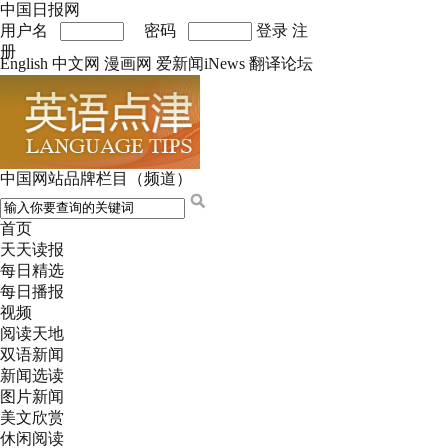
中国日报网
用户名
密码
登录
注
册
English
中文网
漫画网
爱新闻iNews
翻译论坛
中国网站品牌栏目（频道）
首页
天天读报
每日精选
每日播报
视频
阅读天地
双语新闻
新闻选读
图片新闻
美文欣赏
休闲阅读