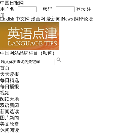
中国日报网
用户名
密码
登录
注
册
English
中文网
漫画网
爱新闻iNews
翻译论坛
中国网站品牌栏目（频道）
首页
天天读报
每日精选
每日播报
视频
阅读天地
双语新闻
新闻选读
图片新闻
美文欣赏
休闲阅读