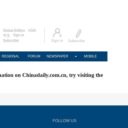
Global Edition
ASIA
Sign in
中文
Subscribe
REGIONAL
FORUM
NEWSPAPER
MOBILE
nation on Chinadaily.com.cn, try visiting the
FOLLOW US