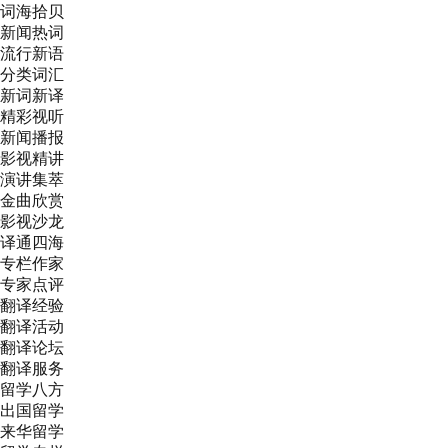
词海拾贝
新闻热词
流行新语
分类词汇
新词新译
精彩视听
新闻播报
影视精讲
演讲集萃
金曲欣赏
影视沙龙
译通四海
专栏作家
专家点评
翻译经验
翻译活动
翻译论坛
翻译服务
留学八方
出国留学
来华留学