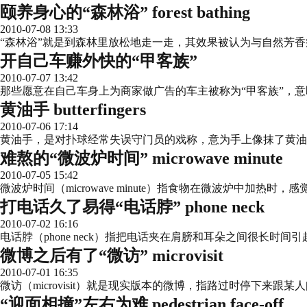
颐养身心的“森林浴” forest bathing
2010-07-08 13:33
“森林浴”就是到森林里放松地走一走，其效果被认为与自然芳香
开自己车赚外快的“甲客族”
2010-07-07 13:42
那些愿意在自己车身上为商家做广告的车主被称为“甲客族”，意即“借壳得利
黄油手 butterfingers
2010-07-06 17:14
黄油手，是对扑球经常失误守门员的戏称，意为手上像抹了黄油
难熬的“微波炉时间” microwave minute
2010-07-05 15:42
微波炉时间（microwave minute）指食物在微波炉中加热
打电话久了易得“电话脖” phone neck
2010-07-02 16:16
电话脖（phone neck）指把电话夹在肩膀和耳朵之间很长时
微博之后有了“微访” microvisit
2010-07-01 16:35
微访（microvisit）就是现实版本的微博，指路过时停下来跟某
“迎面相撞”左右为难 pedestrian face-off