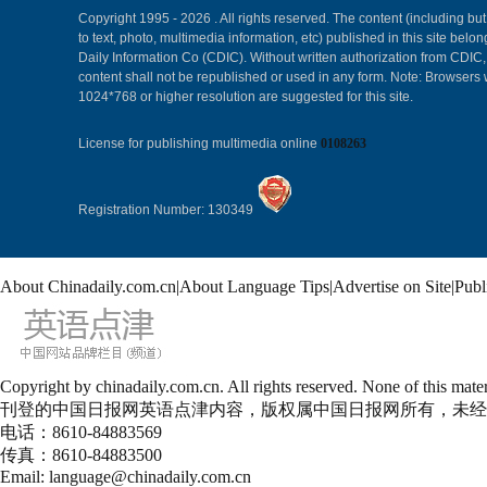
Copyright 1995 -
2026 . All rights reserved. The content (including but
to text, photo, multimedia information, etc) published in this site belo
Daily Information Co (CDIC). Without written authorization from CDIC
content shall not be republished or used in any form. Note: Browsers 
1024*768 or higher resolution are suggested for this site.
License for publishing multimedia online
0108263
Registration Number: 130349
About Chinadaily.com.cn
|
About Language Tips
|
Advertise on Site
|
Publ
Copyright by chinadaily.com.cn. All rights reserved. None of this 
刊登的中国日报网英语点津内容，版权属中国日报网所有，未经
电话：8610-84883569
传真：8610-84883500
Email: language@chinadaily.com.cn