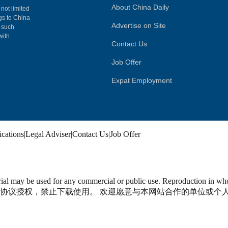
About China Daily
 not limited
ngs to China
Advertise on Site
, such
with
Contact Us
Job Offer
Expat Employment
ications
|
Legal Adviser
|
Contact Us
|
Job Offer
material may be used for any commercial or public use. Reproductio
协议授权，禁止下载使用。 欢迎愿意与本网站合作的单位或个