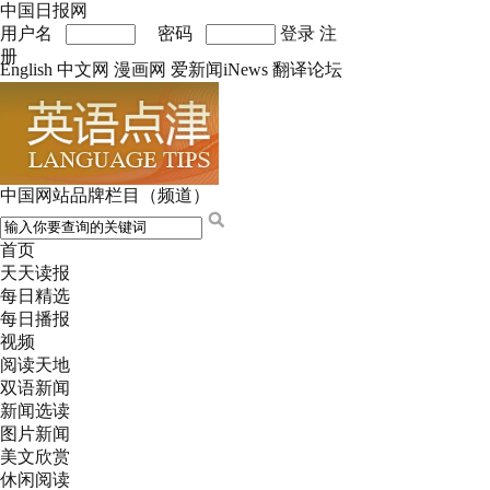
中国日报网
用户名
密码
登录
注
册
English
中文网
漫画网
爱新闻iNews
翻译论坛
中国网站品牌栏目（频道）
首页
天天读报
每日精选
每日播报
视频
阅读天地
双语新闻
新闻选读
图片新闻
美文欣赏
休闲阅读