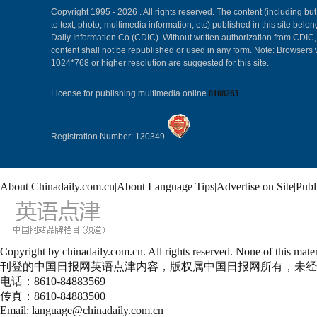
Copyright 1995 -
2026 . All rights reserved. The content (including but
to text, photo, multimedia information, etc) published in this site belo
Daily Information Co (CDIC). Without written authorization from CDIC
content shall not be republished or used in any form. Note: Browsers 
1024*768 or higher resolution are suggested for this site.
License for publishing multimedia online
0108263
Registration Number: 130349
About Chinadaily.com.cn
|
About Language Tips
|
Advertise on Site
|
Publ
Copyright by chinadaily.com.cn. All rights reserved. None of this 
刊登的中国日报网英语点津内容，版权属中国日报网所有，未经
电话：8610-84883569
传真：8610-84883500
Email: language@chinadaily.com.cn