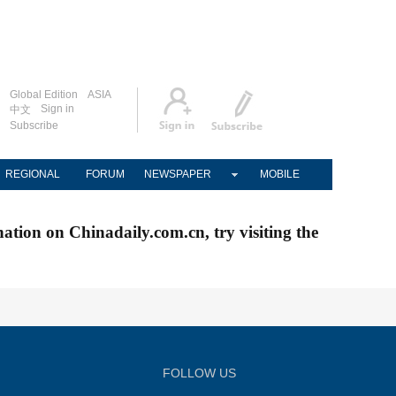
Global Edition
ASIA
Sign in
中文
Subscribe
REGIONAL
FORUM
NEWSPAPER
MOBILE
nation on Chinadaily.com.cn, try visiting the
FOLLOW US