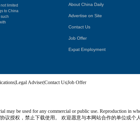
About China Daily
 not limited
ngs to China
Advertise on Site
, such
with
Contact Us
Job Offer
Expat Employment
ications
|
Legal Adviser
|
Contact Us
|
Job Offer
material may be used for any commercial or public use. Reproductio
协议授权，禁止下载使用。 欢迎愿意与本网站合作的单位或个