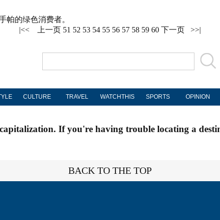
用手帕的绿色消费者。
|<<
上一页
51
52
53
54
55
56
57
58
59
60
下一页
>>|
TYLE
CULTURE
TRAVEL
WATCHTHIS
SPORTS
OPINION
apitalization. If you're having trouble locating a desti
BACK TO THE TOP