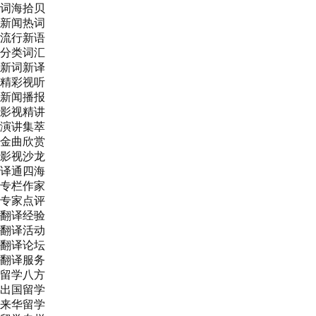
词海拾贝
新闻热词
流行新语
分类词汇
新词新译
精彩视听
新闻播报
影视精讲
演讲集萃
金曲欣赏
影视沙龙
译通四海
专栏作家
专家点评
翻译经验
翻译活动
翻译论坛
翻译服务
留学八方
出国留学
来华留学