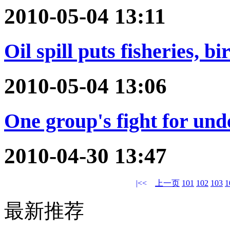
2010-05-04 13:11
Oil spill puts fisheries, b
2010-05-04 13:06
One group's fight for un
2010-04-30 13:47
|<<
上一页
101
102
103
1
最新推荐