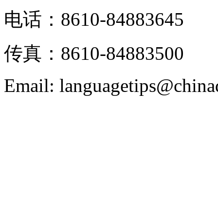
电话：8610-84883645
传真：8610-84883500
Email: languagetips@china