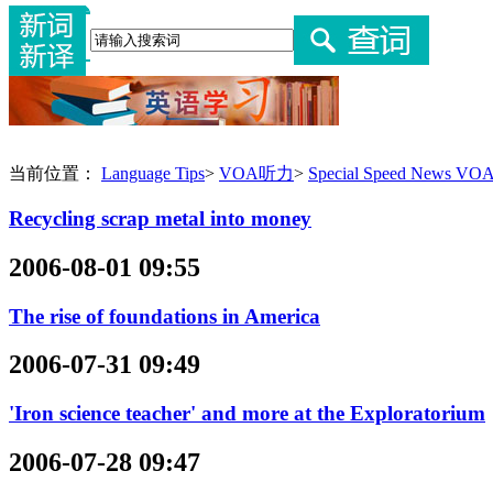
当前位置：
Language Tips
>
VOA听力
>
Special Speed News 
Recycling scrap metal into money
2006-08-01 09:55
The rise of foundations in America
2006-07-31 09:49
'Iron science teacher' and more at the Exploratorium
2006-07-28 09:47