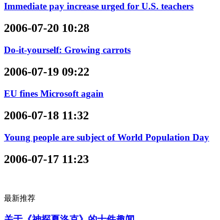
Immediate pay increase urged for U.S. teachers
2006-07-20 10:28
Do-it-yourself: Growing carrots
2006-07-19 09:22
EU fines Microsoft again
2006-07-18 11:32
Young people are subject of World Population Day
2006-07-17 11:23
最新推荐
关于《神探夏洛克》的十件趣闻