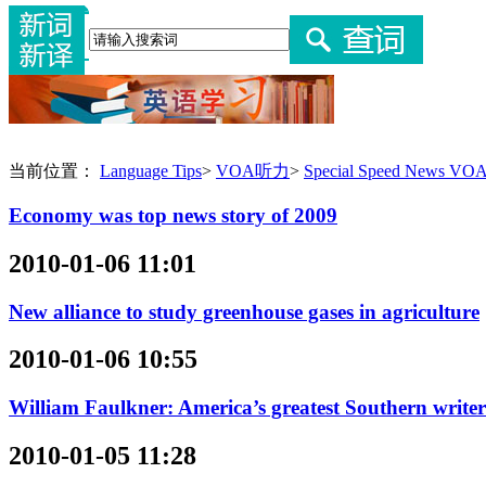
当前位置：
Language Tips
>
VOA听力
>
Special Speed News 
Economy was top news story of 2009
2010-01-06 11:01
New alliance to study greenhouse gases in agriculture
2010-01-06 10:55
William Faulkner: America’s greatest Southern writer
2010-01-05 11:28