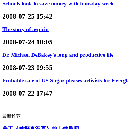
Schools look to save money with four-day week
2008-07-25 15:42
The story of aspirin
2008-07-24 10:05
Dr. Michael DeBakey's long and productive life
2008-07-23 09:55
Probable sale of US Sugar pleases activists for Evergl
2008-07-22 17:47
最新推荐
关于《神探夏洛克》的十件趣闻