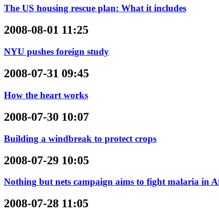
The US housing rescue plan: What it includes
2008-08-01 11:25
NYU pushes foreign study
2008-07-31 09:45
How the heart works
2008-07-30 10:07
Building a windbreak to protect crops
2008-07-29 10:05
Nothing but nets campaign aims to fight malaria in A
2008-07-28 11:05