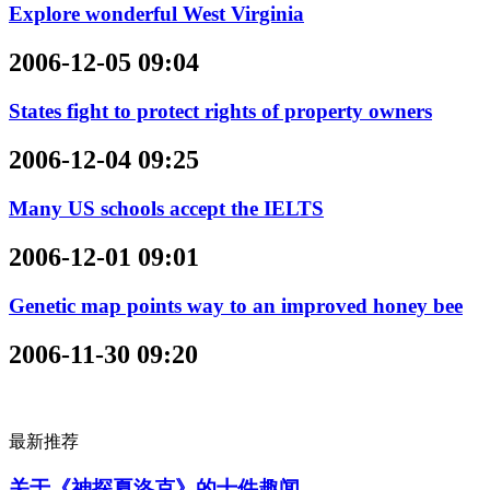
Explore wonderful West Virginia
2006-12-05 09:04
States fight to protect rights of property owners
2006-12-04 09:25
Many US schools accept the IELTS
2006-12-01 09:01
Genetic map points way to an improved honey bee
2006-11-30 09:20
最新推荐
关于《神探夏洛克》的十件趣闻