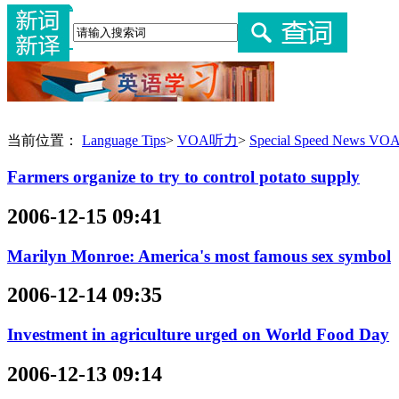
当前位置：
Language Tips
>
VOA听力
>
Special Speed News 
Farmers organize to try to control potato supply
2006-12-15 09:41
Marilyn Monroe: America's most famous sex symbol
2006-12-14 09:35
Investment in agriculture urged on World Food Day
2006-12-13 09:14